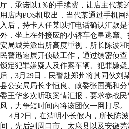
厅，承诺以1％的手续费，让店主代某还
用店内POS机取出，当代某通过手机网络
入后，持卡人任某以打电话确认汇款是
外，坐上在外接应的小轿车仓皇逃窜。
安局城关派出所高度重视，所长陈波和
民警迅速展开侦破工作，通过缜密侦查
锁定犯罪嫌疑人及作案车辆。犯罪嫌疑
后，3月29日，民警赴郑州将其同伙刘
县公安局局长李恒良、政委张国亮和分
委王华多次听取案情汇报，要求参战民
风，力争短时间内将该团伙一网打尽。
4月2日，在清明小长假内，所长陈
间，先后到周口市、太康县以及安徽芜