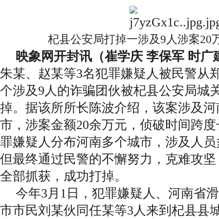
杞县公安局打掉一涉及9人涉案20
映象网开封讯（崔学庆 李保军 时广
朱某、赵某等3名犯罪嫌疑人被民警从
个涉及9人的诈骗团伙被杞县公安局城
掉。据该所所长陈波介绍，该案涉及河
市，涉案金额20余万元，侦破时间跨度
罪嫌疑人分布河南多个城市，涉及人员
但最终通过民警的不懈努力，克难攻坚
全部抓获，成功打掉。
今年3月1日，犯罪嫌疑人、河南省
市市民刘某伙同任某等3人来到杞县县