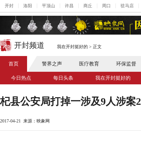
开封
洛阳
平顶山
许昌
商丘
周口
驻马店
开封频道
我在开封挺好的
>
正文
首页
警界之声
医疗教育
环保监督
今日热点
每日头条
我在开封挺好的
杞县公安局打掉一涉及9人涉案
2017-04-21
来源：映象网