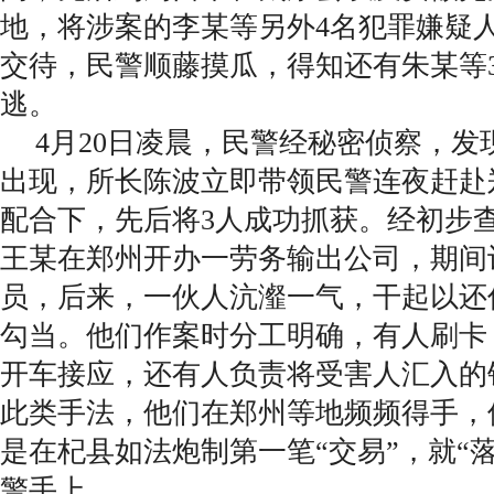
地，将涉案的李某等另外4名犯罪嫌疑
交待，民警顺藤摸瓜，得知还有朱某等
逃。
4月20日凌晨，民警经秘密侦察，发
出现，所长陈波立即带领民警连夜赶赴
配合下，先后将3人成功抓获。经初步
王某在郑州开办一劳务输出公司，期间
员，后来，一伙人沆瀣一气，干起以还
勾当。他们作案时分工明确，有人刷卡
开车接应，还有人负责将受害人汇入的
此类手法，他们在郑州等地频频得手，
是在杞县如法炮制第一笔“交易”，就“
警手上。