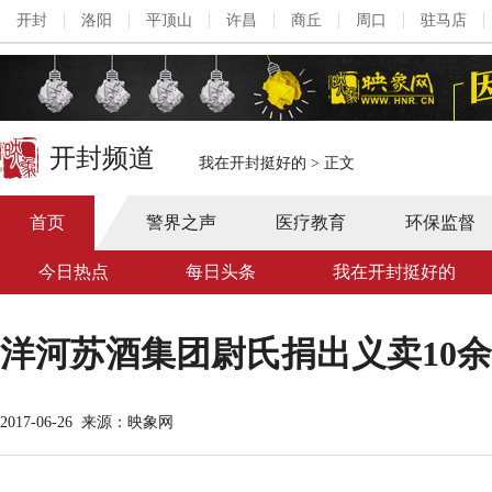
开封
洛阳
平顶山
许昌
商丘
周口
驻马店
开封频道
我在开封挺好的
>
正文
首页
警界之声
医疗教育
环保监督
今日热点
每日头条
我在开封挺好的
洋河苏酒集团尉氏捐出义卖10余
2017-06-26
来源：映象网