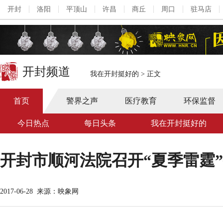
开封
洛阳
平顶山
许昌
商丘
周口
驻马店
开封频道
我在开封挺好的
>
正文
首页
警界之声
医疗教育
环保监督
今日热点
每日头条
我在开封挺好的
开封市顺河法院召开“夏季雷霆
2017-06-28
来源：映象网