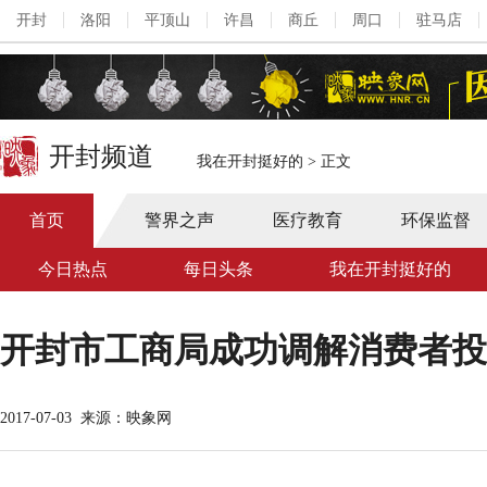
开封
洛阳
平顶山
许昌
商丘
周口
驻马店
开封频道
我在开封挺好的
>
正文
首页
警界之声
医疗教育
环保监督
今日热点
每日头条
我在开封挺好的
开封市工商局成功调解消费者投
2017-07-03
来源：映象网