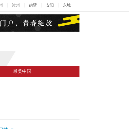
州
汝州
鹤壁
安阳
永城
最美中国