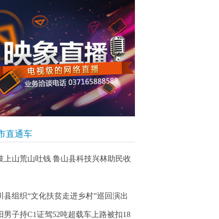
市直通车
技上山荒山吐钱 鲁山县科技兴林助民收
川县组织“文化扶贫走进乡村”巡回演出
阳男子持C1证驾52吨超载车上路被扣18