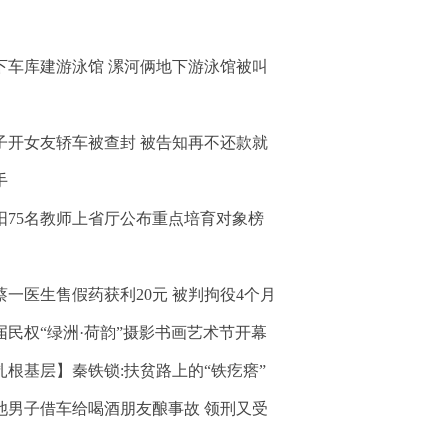
下车库建游泳馆 漯河俩地下游泳馆被叫
子开女友轿车被查封 被告知再不还款就
手
阳75名教师上省厅公布重点培育对象榜
蔡一医生售假药获利20元 被判拘役4个月
届民权“绿洲·荷韵”摄影书画艺术节开幕
扎根基层】秦铁锁:扶贫路上的“铁疙瘩”
池男子借车给喝酒朋友酿事故 领刑又受