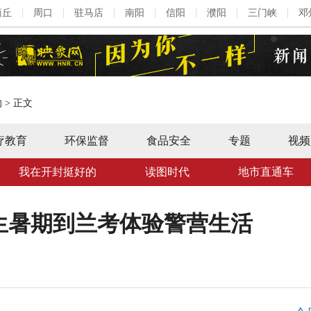
商丘
周口
驻马店
南阳
信阳
濮阳
三门峡
邓
的
>
正文
疗教育
环保监督
食品安全
专题
视频
我在开封挺好的
读图时代
地市直通车
生暑期到兰考体验警营生活