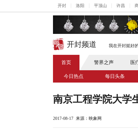
开封
洛阳
平顶山
许昌
开封频道
我在开封挺好
首页
警界之声
医
今日热点
每日头条
南京工程学院大学
2017-08-17
来源：映象网