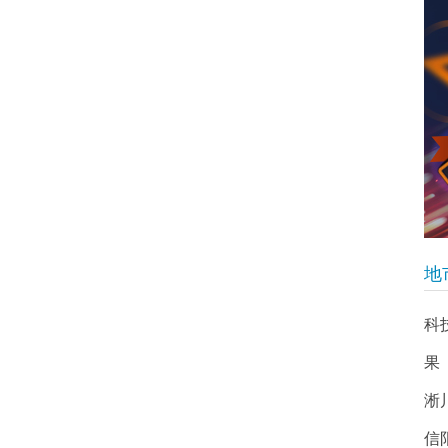
地
科
果
淅
信