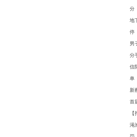
分
地
停
男
分
信
单
新
首
【
渑
罚