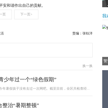
平安和谐作出自己的贡献。
一页
下一页>
我
生活
责编：张钰洋
警
换一换
青少年过一个“绿色假期”
今年暑假孩子没有去过一次网吧。截至目前，全区共检查经...
整治“暑期整顿”