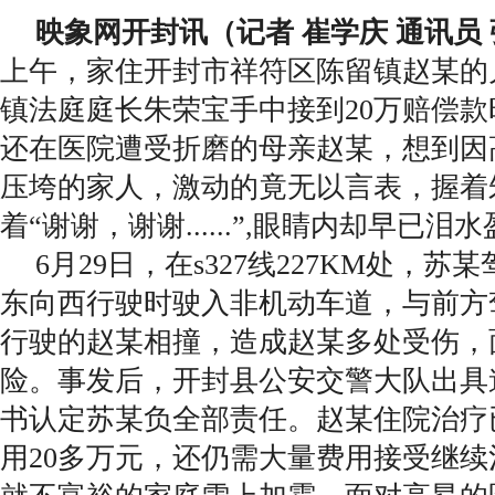
映象网开封讯（记者 崔学庆 通讯员
上午，家住开封市祥符区陈留镇赵某的
镇法庭庭长朱荣宝手中接到20万赔偿
还在医院遭受折磨的母亲赵某，想到因
压垮的家人，激动的竟无以言表，握着
着“谢谢，谢谢......”,眼睛内却早已泪
6月29日，在s327线227KM处，
东向西行驶时驶入非机动车道，与前方
行驶的赵某相撞，造成赵某多处受伤，
险。事发后，开封县公安交警大队出具
书认定苏某负全部责任。赵某住院治疗
用20多万元，还仍需大量费用接受继