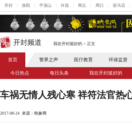
开封
洛阳
平顶山
许昌
商丘
周口
驻马店
开封频道
我在开封挺好的
>
正文
首页
警界之声
医疗教育
环保监督
今日热点
每日头条
我在开封挺好的
车祸无情人残心寒 祥符法官热
2017-08-24
来源：映象网