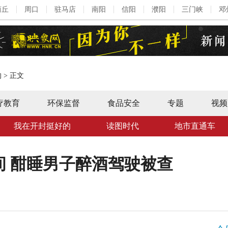
商丘
周口
驻马店
南阳
信阳
濮阳
三门峡
邓
的
>
正文
疗教育
环保监督
食品安全
专题
视频
我在开封挺好的
读图时代
地市直通车
间 酣睡男子醉酒驾驶被查