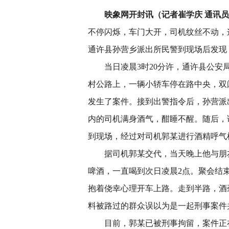
映象网开封讯（记者崔学庆 通讯
不停闪烁，车门大开，司机纹丝不动，
通许县孙营乡派出所民警到现场后发现
当日凌晨3时20分许，通许县公安
村公路上，一辆小轿车停在路中央，双
发生了案件。接到出警指令后，孙营派
内的司机满身酒气，酣睡不醒。随后，
到现场，经过对司机郭某进行酒精呼气检测
据司机郭某交代，当天晚上他与朋
啤酒，一直喝到次日凌晨2点。聚会结
抱着侥幸心理开车上路。走到半路，酒
料被路过的群众误以为是一起刑事案件
目前，郭某已被刑事拘留，案件正