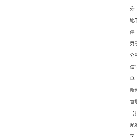
分
地
停
男
分
信
单
新
首
【
渑
罚