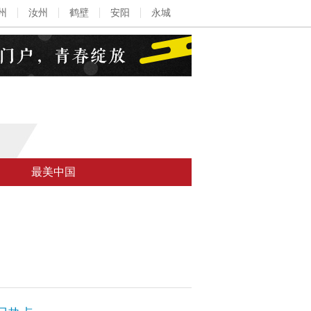
州
汝州
鹤壁
安阳
永城
最美中国