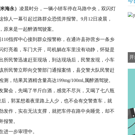
今
员米海永）
凌晨时分，一辆小轿车停在马路中央，双闪灯
这惊人一幕引起过路群众恐慌并报警。9月12日凌晨，
，原来是一起醉酒驾驶案。
局110指挥中心接到群众报警称，在通许县孙营乡一条乡
闪灯亮着，车门大开，司机躺在车里没有动静，怀疑是
开
出所民警迅速赶至现场，到达现场后，民警发现，小车
该所民警立即向交警部门通报案情，县交警大队民警赶
，结果其酒精含量高达199mg/100ml,属醉酒驾驶。
友聚会，先喝了半斤白酒，感觉不尽兴，又喝了七八瓶
束后，郭某想着夜里路上人少，也不会有交警查车，就
劲发作，实在无法支撑，就把车停在路中央睡觉，却不
并报警。
在进一步审理中。