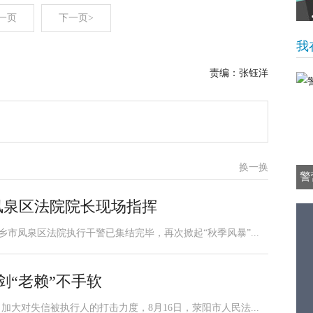
一页
下一页>
我
责编：张钰洋
换一换
警
凤泉区法院院长现场指挥
乡市凤泉区法院执行干警已集结完毕，再次掀起“秋季风暴”...
剑“老赖”不手软
加大对失信被执行人的打击力度，8月16日，荥阳市人民法...