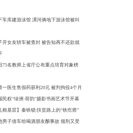
下车库建游泳馆 漯河俩地下游泳馆被叫
子开女友轿车被查封 被告知再不还款就
手
阳75名教师上省厅公布重点培育对象榜
蔡一医生售假药获利20元 被判拘役4个月
届民权“绿洲·荷韵”摄影书画艺术节开幕
扎根基层】秦铁锁:扶贫路上的“铁疙瘩”
池男子借车给喝酒朋友酿事故 领刑又受