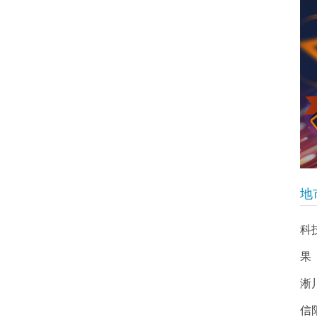
地
科
果
淅
信