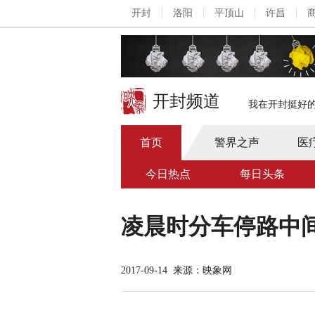
开封
洛阳
平顶山
许昌
开封频道
我在开封挺好
首页
警界之声
医
今日热点
每日头条
凌晨时分车停路中
2017-09-14
来源：映象网