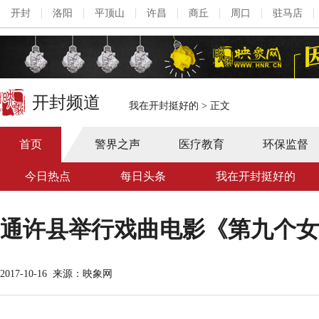
开封
洛阳
平顶山
许昌
商丘
周口
驻马店
开封频道
我在开封挺好的
>
正文
首页
警界之声
医疗教育
环保监督
今日热点
每日头条
我在开封挺好的
​通许县举行戏曲电影《第九个
2017-10-16
来源：映象网