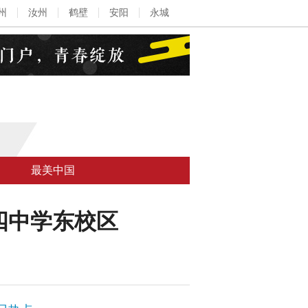
州
汝州
鹤壁
安阳
永城
最美中国
四中学东校区