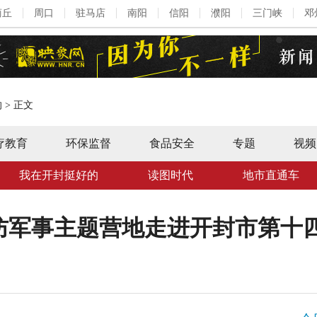
商丘
周口
驻马店
南阳
信阳
濮阳
三门峡
邓
的
>
正文
疗教育
环保监督
食品安全
专题
视频
我在开封挺好的
读图时代
地市直通车
防军事主题营地走进开封市第十