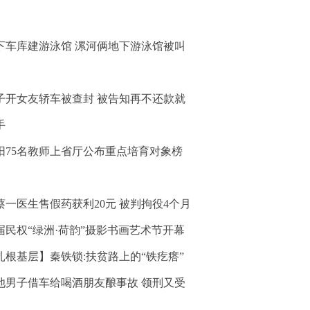
下车库建游泳馆 漯河俩地下游泳馆被叫
子开女友轿车被查封 被告知再不还款就
手
阳75名教师上省厅公布重点培育对象榜
蔡一医生售假药获利20元 被判拘役4个月
届民权“绿洲·荷韵”摄影书画艺术节开幕
扎根基层】秦铁锁:扶贫路上的“铁疙瘩”
池男子借车给喝酒朋友酿事故 领刑又受