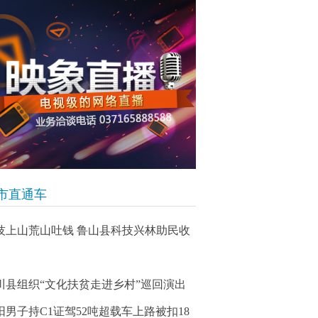
市直通车
技上山荒山吐钱 鲁山县科技兴林助民收
川县组织“文化扶贫走进乡村”巡回演出
阳男子持C1证驾52吨超载车上路被扣18