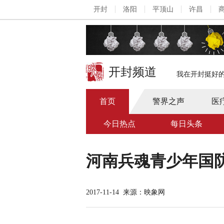
开封
洛阳
平顶山
许昌
开封频道
我在开封挺好
首页
警界之声
医
今日热点
每日头条
河南兵魂青少年国
2017-11-14
来源：映象网