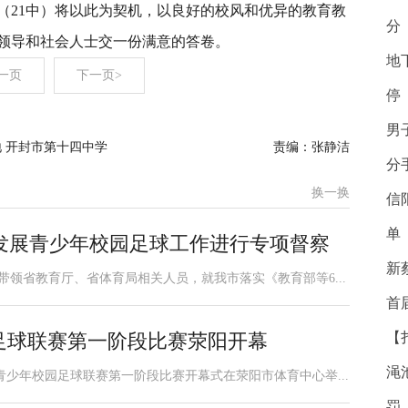
（21中）将以此为契机，以良好的校风和优异的教育教
分
领导和社会人士交一份满意的答卷。
地
一页
下一页>
停
男
地 开封市第十四中学
责编：张静洁
分
换一换
信
单
发展青少年校园足球工作进行专项督察
新
哲带领省教育厅、省体育局相关人员，就我市落实《教育部等6...
首
足球联赛第一阶段比赛荥阳开幕
【
渑
市长杯”青少年校园足球联赛第一阶段比赛开幕式在荥阳市体育中心举...
罚