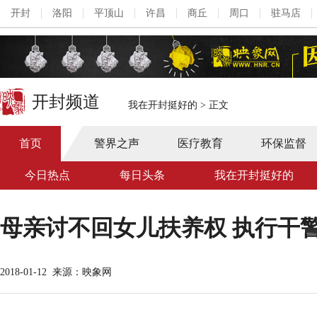
开封
洛阳
平顶山
许昌
商丘
周口
驻马店
开封频道
我在开封挺好的
>
正文
首页
警界之声
医疗教育
环保监督
今日热点
每日头条
我在开封挺好的
母亲讨不回女儿扶养权 执行干
2018-01-12
来源：映象网