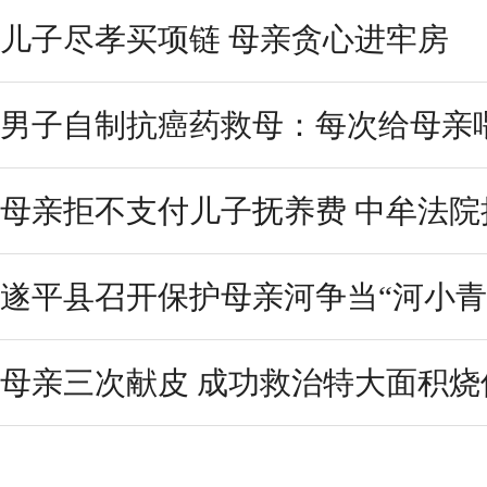
儿子尽孝买项链 母亲贪心进牢房
男子自制抗癌药救母：每次给母亲
母亲拒不支付儿子抚养费 中牟法
遂平县召开保护母亲河争当“河小青
母亲三次献皮 成功救治特大面积烧