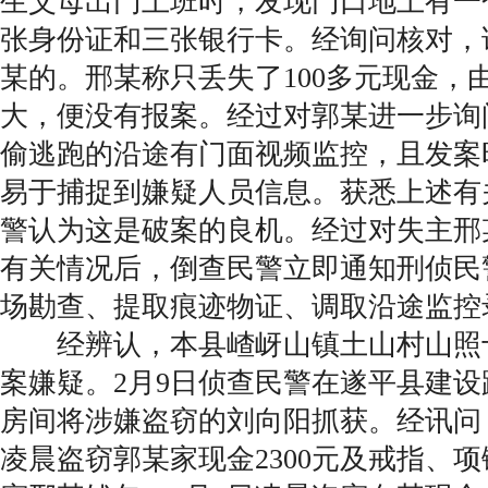
生父母出门上班时，发现门口地上有一
张身份证和三张银行卡。经询问核对，
某的。邢某称只丢失了100多元现金，
大，便没有报案。经过对郭某进一步询
偷逃跑的沿途有门面视频监控，且发案
易于捕捉到嫌疑人员信息。获悉上述有
警认为这是破案的良机。经过对失主邢
有关情况后，倒查民警立即通知刑侦民
场勘查、提取痕迹物证、调取沿途监控
经辨认，本县嵖岈山镇土山村山照
案嫌疑。2月9日侦查民警在遂平县建设路“
房间将涉嫌盗窃的刘向阳抓获。经讯问，
凌晨盗窃郭某家现金2300元及戒指、项