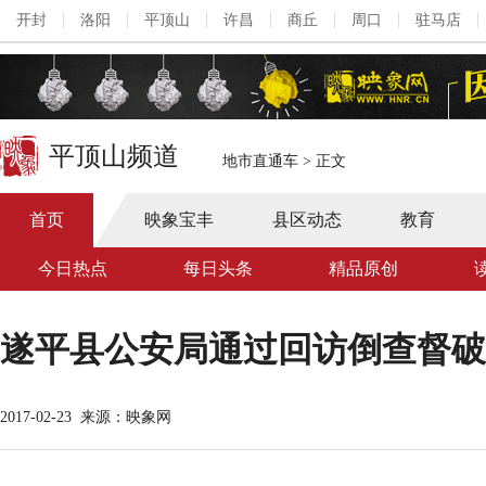
开封
洛阳
平顶山
许昌
商丘
周口
驻马店
平顶山频道
地市直通车
>
正文
首页
映象宝丰
县区动态
教育
今日热点
每日头条
精品原创
遂平县公安局通过回访倒查督破
2017-02-23
来源：映象网