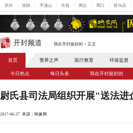
开封
洛阳
平顶山
许昌
商丘
周口
驻马店
开封频道
我在开封挺好的
>
正文
首页
警界之声
医疗教育
环保监督
今日热点
每日头条
我在开封挺好的
尉氏县司法局组织开展"送法进
2017-06-27
来源：映象网