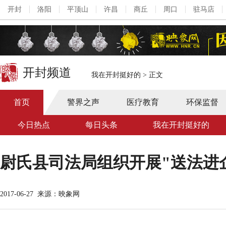
开封
洛阳
平顶山
许昌
商丘
周口
驻马店
开封频道
我在开封挺好的
>
正文
首页
警界之声
医疗教育
环保监督
今日热点
每日头条
我在开封挺好的
尉氏县司法局组织开展"送法进
2017-06-27
来源：映象网