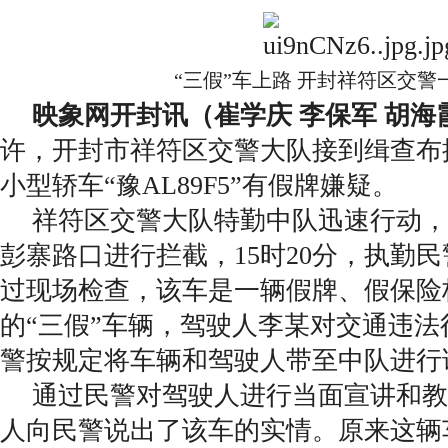
“三假”车上路 开封祥符区交警
映象网开封讯（崔学庆 李保军 胡海
许，开封市祥符区交警大队接到缉查布
小型轿车“豫AL89F5”有假牌嫌疑。
祥符区交警大队特勤中队迅速行动，在
彭寨路口进行拦截，15时20分，执勤
过现场检查，该车是一辆假牌、假保险
的“三假”车辆，驾驶人李某对交通违
警按规定将车辆和驾驶人带至中队进行
通过民警对驾驶人进行当面宣讲和教
人向民警说出了该车的实情。原来这辆