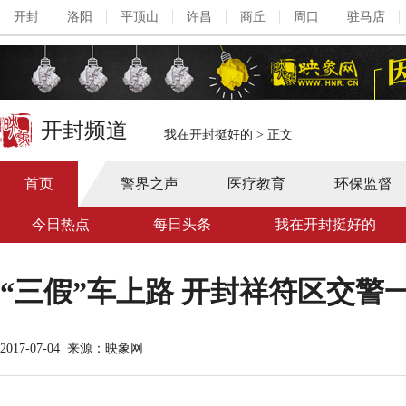
开封
洛阳
平顶山
许昌
商丘
周口
驻马店
开封频道
我在开封挺好的
>
正文
首页
警界之声
医疗教育
环保监督
今日热点
每日头条
我在开封挺好的
“三假”车上路 开封祥符区交警
2017-07-04
来源：映象网