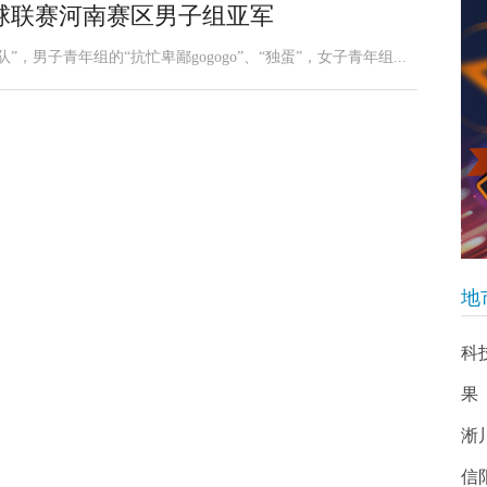
球联赛河南赛区男子组亚军
男子青年组的“抗忙卑鄙gogogo”、“独蛋”，女子青年组...
地
科
果
淅
信