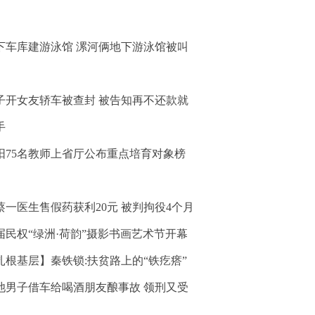
下车库建游泳馆 漯河俩地下游泳馆被叫
子开女友轿车被查封 被告知再不还款就
手
阳75名教师上省厅公布重点培育对象榜
蔡一医生售假药获利20元 被判拘役4个月
届民权“绿洲·荷韵”摄影书画艺术节开幕
扎根基层】秦铁锁:扶贫路上的“铁疙瘩”
池男子借车给喝酒朋友酿事故 领刑又受