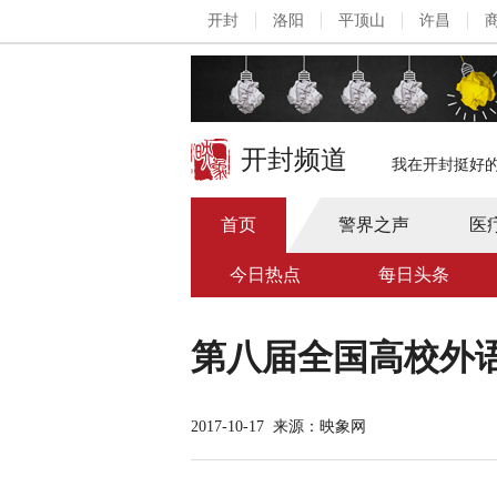
开封
洛阳
平顶山
许昌
开封频道
我在开封挺好
首页
警界之声
医
今日热点
每日头条
第八届全国高校外
2017-10-17
来源：映象网