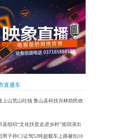
市直通车
技上山荒山吐钱 鲁山县科技兴林助民收
川县组织“文化扶贫走进乡村”巡回演出
阳男子持C1证驾52吨超载车上路被扣18