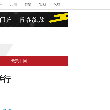
州
汝州
鹤壁
安阳
永城
最美中国
举行