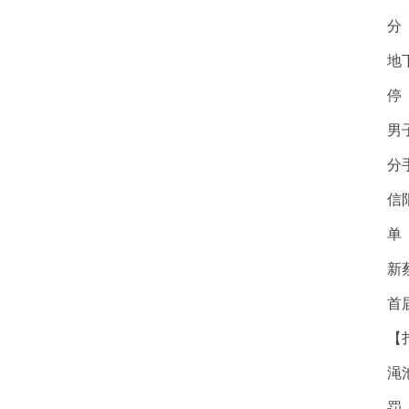
分
地
停
男
分
信
单
新
首
【
渑
罚