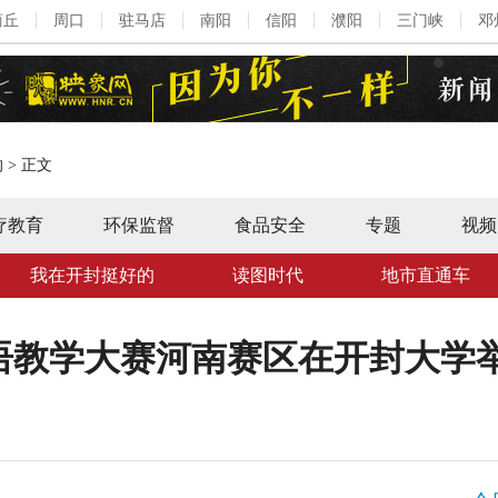
商丘
周口
驻马店
南阳
信阳
濮阳
三门峡
邓
的
>
正文
疗教育
环保监督
食品安全
专题
视频
我在开封挺好的
读图时代
地市直通车
语教学大赛河南赛区在开封大学