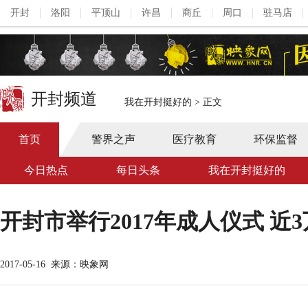
开封
洛阳
平顶山
许昌
商丘
周口
驻马店
开封频道
我在开封挺好的
>
正文
首页
警界之声
医疗教育
环保监督
今日热点
每日头条
我在开封挺好的
开封市举行2017年成人仪式 近
2017-05-16
来源：映象网