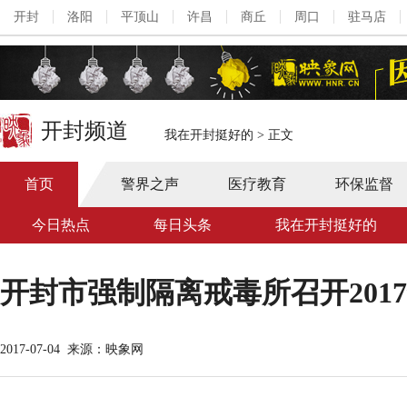
开封
洛阳
平顶山
许昌
商丘
周口
驻马店
开封频道
我在开封挺好的
>
正文
首页
警界之声
医疗教育
环保监督
今日热点
每日头条
我在开封挺好的
开封市强制隔离戒毒所召开201
2017-07-04
来源：映象网