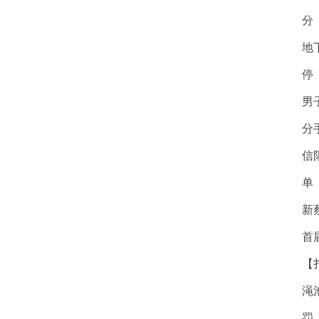
分
地
停
男
分
信
单
新
首
【
渑
罚