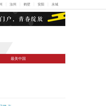
州
汝州
鹤壁
安阳
永城
最美中国