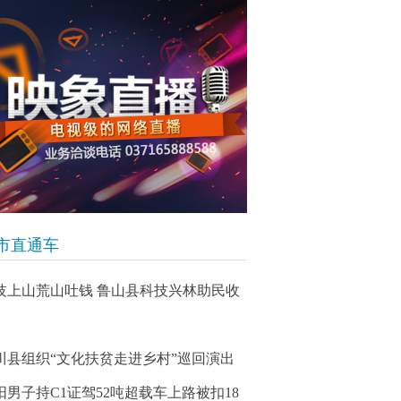
市直通车
技上山荒山吐钱 鲁山县科技兴林助民收
川县组织“文化扶贫走进乡村”巡回演出
阳男子持C1证驾52吨超载车上路被扣18