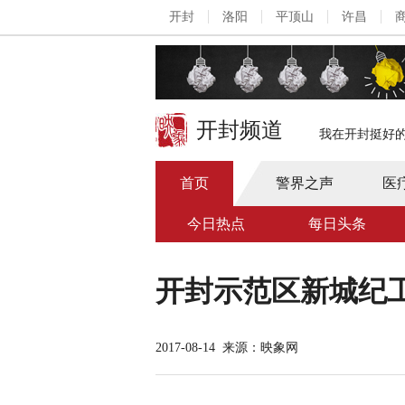
开封
洛阳
平顶山
许昌
开封频道
我在开封挺好
首页
警界之声
医
今日热点
每日头条
开封示范区新城纪工
2017-08-14
来源：映象网