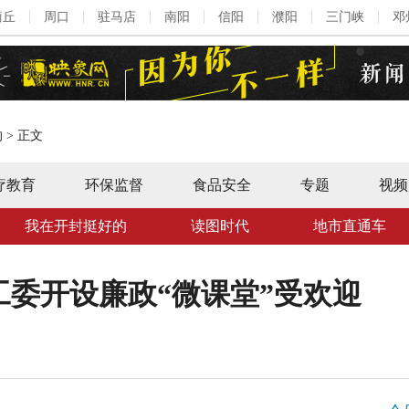
商丘
周口
驻马店
南阳
信阳
濮阳
三门峡
邓
的
>
正文
疗教育
环保监督
食品安全
专题
视频
我在开封挺好的
读图时代
地市直通车
委开设廉政“微课堂”受欢迎