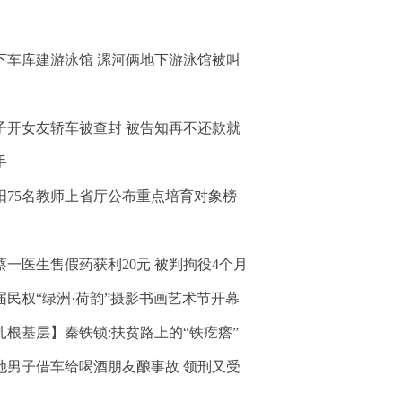
下车库建游泳馆 漯河俩地下游泳馆被叫
子开女友轿车被查封 被告知再不还款就
手
阳75名教师上省厅公布重点培育对象榜
蔡一医生售假药获利20元 被判拘役4个月
届民权“绿洲·荷韵”摄影书画艺术节开幕
扎根基层】秦铁锁:扶贫路上的“铁疙瘩”
池男子借车给喝酒朋友酿事故 领刑又受