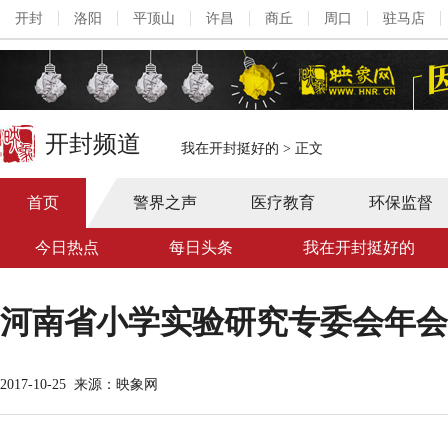
开封
洛阳
平顶山
许昌
商丘
周口
驻马店
开封频道
我在开封挺好的
>
正文
首页
警界之声
医疗教育
环保监督
今日热点
每日头条
我在开封挺好的
河南省小学实验研究专委会年会
2017-10-25
来源：映象网