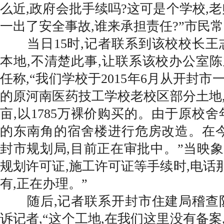
么近,政府会批手续吗?这可是个学校,老师
一出了安全事故,谁来承担责任?”市民
当日15时,记者联系到该校校长王
本地,不清楚此事,让联系该校办公室
任称,“我们学校于2015年6月从开封
的原河南医药技工学校老校区部分土地,
亩,以1785万裸价购买的。由于原校舍
的东南角的宿舍楼进行危房改造。在
封市规划局,目前正在审批中。”当映
规划许可证,施工许可证等手续时,电话那
有,正在办理。”
随后,记者联系开封市住建局稽查队
诉记者,“这个工地,在我们这里没有备案