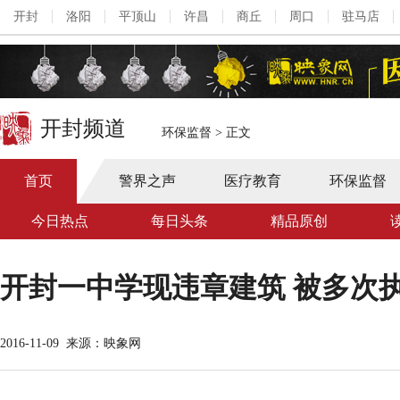
开封
洛阳
平顶山
许昌
商丘
周口
驻马店
开封频道
环保监督
>
正文
首页
警界之声
医疗教育
环保监督
今日热点
每日头条
精品原创
开封一中学现违章建筑 被多次
2016-11-09
来源：映象网