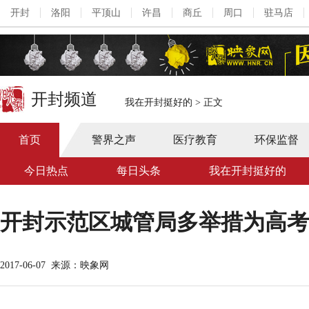
开封
洛阳
平顶山
许昌
商丘
周口
驻马店
开封频道
我在开封挺好的
>
正文
首页
警界之声
医疗教育
环保监督
今日热点
每日头条
我在开封挺好的
开封示范区城管局多举措为高考
2017-06-07
来源：映象网