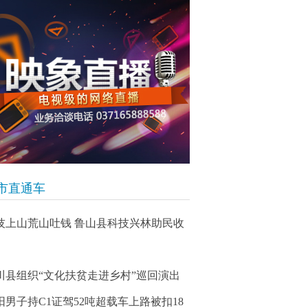
市直通车
技上山荒山吐钱 鲁山县科技兴林助民收
川县组织“文化扶贫走进乡村”巡回演出
阳男子持C1证驾52吨超载车上路被扣18