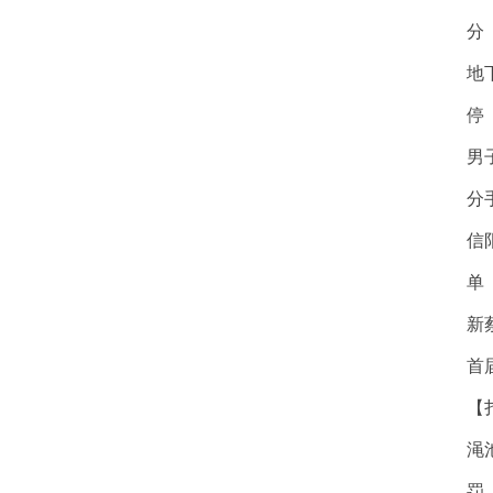
分
地
停
男
分
信
单
新
首
【
渑
罚