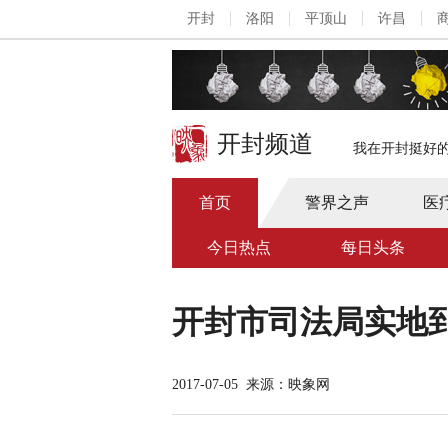
开封
洛阳
平顶山
许昌
开封频道
我在开封挺好
首页
警界之声
医
今日热点
每日头条
开封市司法局实地
2017-07-05
来源：映象网