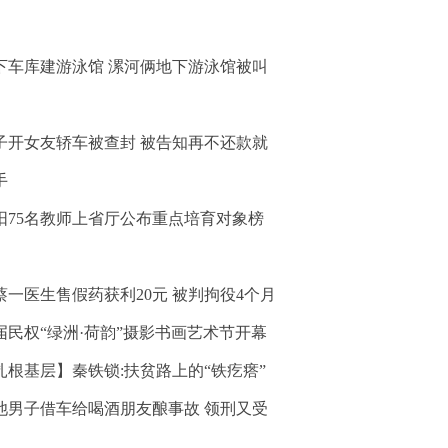
下车库建游泳馆 漯河俩地下游泳馆被叫
子开女友轿车被查封 被告知再不还款就
手
阳75名教师上省厅公布重点培育对象榜
蔡一医生售假药获利20元 被判拘役4个月
届民权“绿洲·荷韵”摄影书画艺术节开幕
扎根基层】秦铁锁:扶贫路上的“铁疙瘩”
池男子借车给喝酒朋友酿事故 领刑又受