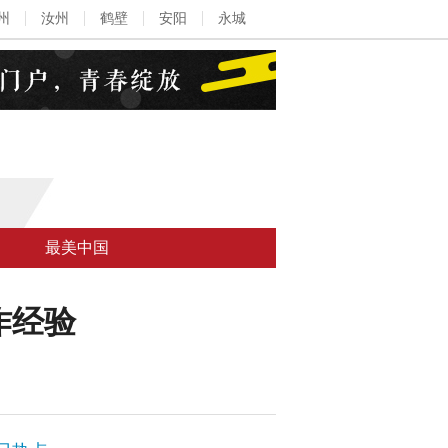
州
汝州
鹤壁
安阳
永城
最美中国
作经验