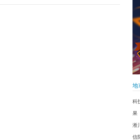
地
科
果
淅
信