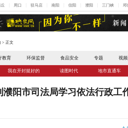
商丘
周口
驻马店
南阳
信阳
濮阳
三门峡
邓
的
>
正文
疗教育
环保监督
食品安全
专题
视频
我在开封挺好的
读图时代
地市直通车
到濮阳市司法局学习依法行政工