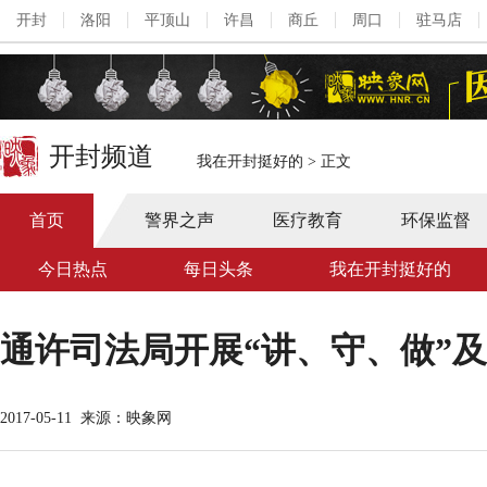
开封
洛阳
平顶山
许昌
商丘
周口
驻马店
开封频道
我在开封挺好的
>
正文
首页
警界之声
医疗教育
环保监督
今日热点
每日头条
我在开封挺好的
通许司法局开展“讲、守、做”
2017-05-11
来源：映象网