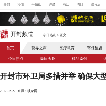
开封
洛阳
平顶山
许昌
商丘
周口
驻马店
开封频道
今日热点
>
正文
首页
警界之声
医疗教育
环保监督
今日热点
每日头条
精品原创
开封市环卫局多措并举 确保大
2017-03-27
来源：映象网