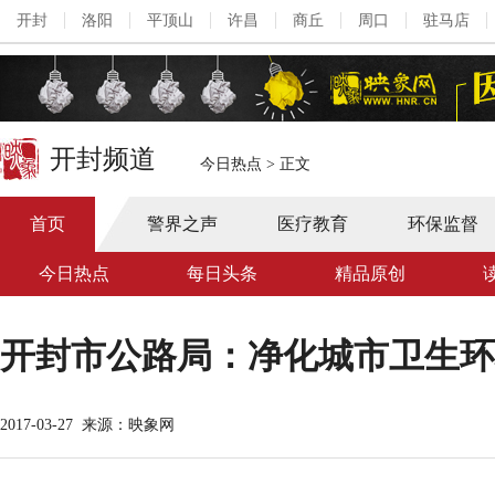
开封
洛阳
平顶山
许昌
商丘
周口
驻马店
开封频道
今日热点
>
正文
首页
警界之声
医疗教育
环保监督
今日热点
每日头条
精品原创
开封市公路局：净化城市卫生环
2017-03-27
来源：映象网